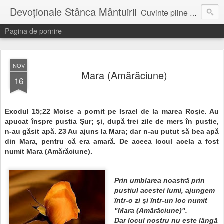
Devoționale Stânca Mântuirii
Cuvinte pline de speranta, incurajare, pentru fiecare zi...
Pagina de pornire
NOV
Mara (Amărăciune)
16
Exodul 15;
22
Moise a pornit pe Israel de la marea Roşie. Au
apucat înspre pustia Şur; şi, după trei zile de mers în pustie,
n-au găsit apă.
23
Au ajuns la Mara; dar n-au putut să bea apă
din Mara, pentru că era amară. De aceea locul acela a fost
numit Mara (Amărăciune).
Prin umblarea noastră prin
pustiul acestei lumi, ajungem
într-o zi şi într-un loc numit
"
Mara (Amărăciune)".
Dar locul nostru nu este lângă