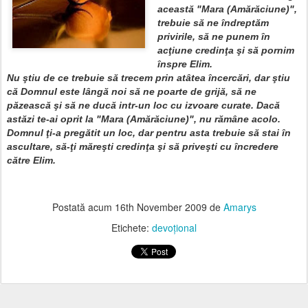
această "
Mara (Amărăciune)",
trebuie să ne îndreptăm
privirile, să ne punem în
acţiune credinţa şi să pornim
înspre Elim.
Nu ştiu de ce trebuie să trecem prin atâtea încercări, dar ştiu
că Domnul este lângă noi să ne poarte de grijă, să ne
păzească şi să ne ducă intr-un loc cu izvoare curate.
Dacă
astăzi te-ai oprit la "
Mara (Amărăciune)", nu rămâne acolo.
Domnul ţi-a pregătit un loc, dar pentru asta trebuie să stai în
ascultare, să-ţi măreşti credinţa şi să priveşti cu încredere
către Elim.
Postată acum
16th November 2009
de
Amarys
Etichete:
devoţional