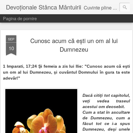
Devoționale Stânca Mântuirii
Cuvinte pline de speranta, incurajare, pentru fiecare zi...
Pagina de pornire
Cunosc acum că eşti un om al lui
SEP
10
Dumnezeu
1 Imparati, 17;
24
Şi femeia a zis lui Ilie: "Cunosc acum că eşti
un om al lui Dumnezeu, şi cuvântul Domnului în gura ta este
adevăr!"
Dacă citiţi tot capitolul,
veţi vedea traseul
acestui om deosebit.
Cum a stat în ascultare
de Dumnezeu, cum a
făcut tot ce i-a spus
Dumnezeu, deşi unele