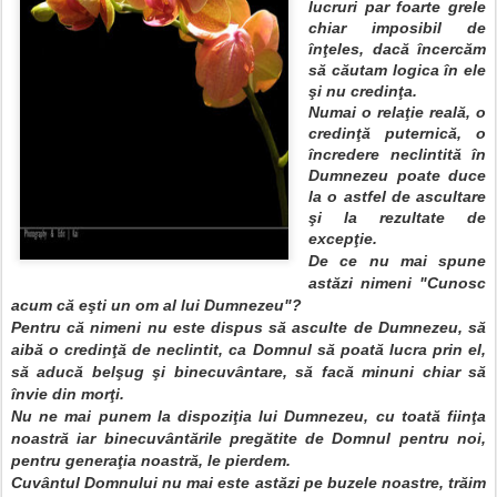
lucruri par foarte grele
chiar imposibil de
înţeles, dacă încercăm
să căutam logica în ele
şi nu credinţa.
Numai o relaţie reală, o
credinţă puternică, o
încredere neclintită în
Dumnezeu poate duce
la o astfel de ascultare
şi la rezultate de
excepţie.
De ce nu mai spune
astăzi nimeni "
Cunosc
acum că eşti un om al lui Dumnezeu"?
Pentru că nimeni nu este dispus să asculte de Dumnezeu, să
aibă o credinţă de neclintit, ca Domnul să poată lucra prin el,
să aducă belşug şi binecuvântare, să facă minuni chiar să
învie din morţi.
Nu ne mai punem la dispoziţia lui Dumnezeu, cu toată fiinţa
noastră iar binecuvântările pregătite de Domnul pentru noi,
pentru generaţia noastră, le pierdem.
Cuvântul Domnului nu mai este astăzi pe buzele noastre, trăim