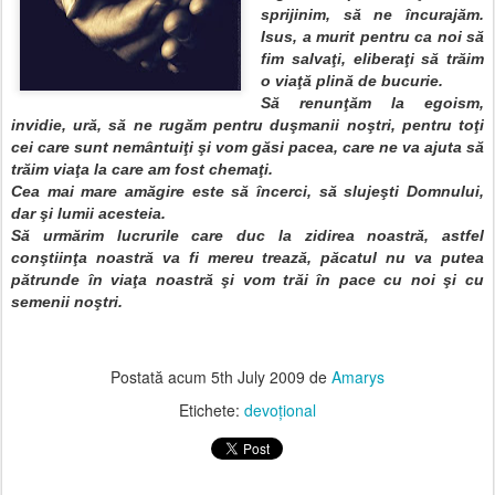
sprijinim, să ne încurajăm.
Isus, a murit pentru ca noi să
fim salvaţi, eliberaţi să trăim
o viaţă plină de bucurie.
Să renunţăm la egoism,
invidie, ură, să ne rugăm pentru duşmanii noştri, pentru toţi
cei care sunt nemântuiţi şi vom găsi pacea, care ne va ajuta să
trăim viaţa la care am fost chemaţi.
Cea mai mare amăgire este să încerci, să slujeşti Domnului,
dar şi lumii acesteia.
Să urmărim lucrurile care duc la zidirea noastră, astfel
conştiinţa noastră va fi mereu trează, păcatul nu va putea
pătrunde în viaţa noastră şi vom trăi în pace cu noi şi cu
semenii noştri.
Postată acum
5th July 2009
de
Amarys
Etichete:
devoţional