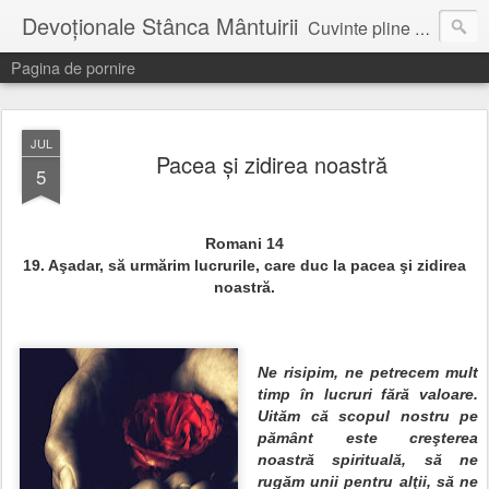
Devoționale Stânca Mântuirii
Cuvinte pline de speranta, incurajare, pentru fiecare zi...
Pagina de pornire
JUL
Pacea şi zidirea noastră
5
Romani 14
19.
Aşadar, să urmărim lucrurile, care duc la
pacea
şi zidirea
noastră.
Ne risipim, ne petrecem mult
timp în lucruri fără valoare.
Uităm că scopul nostru pe
pământ este creşterea
noastră spirituală, să ne
rugăm unii pentru alţii, să ne