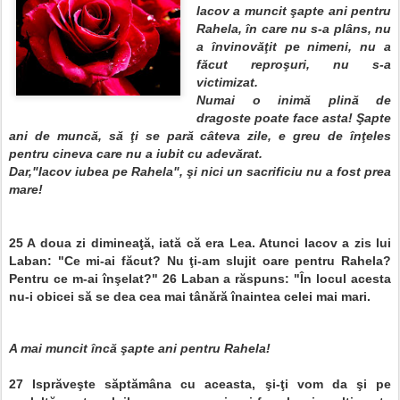
Iacov a muncit şapte ani pentru
Rahela, în care nu s-a plâns, nu
a învinovăţit pe nimeni, nu a
făcut reproşuri, nu s-a
victimizat.
Numai o inimă plină de
dragoste poate face asta!
Şapte
ani de muncă, să ţi se pară câteva zile, e greu de înţeles
pentru cineva care nu a iubit cu adevărat.
Dar,"
Iacov iubea pe Rahela", şi nici un sacrificiu nu a fost prea
mare!
25
A doua zi dimineaţă, iată că era Lea. Atunci Iacov a zis lui
Laban: "Ce mi-ai făcut? Nu ţi-am slujit oare pentru Rahela?
Pentru ce m-ai înşelat?"
26
Laban a răspuns: "În locul acesta
nu-i obicei să se dea cea mai tânără înaintea celei mai mari.
A mai muncit încă şapte ani pentru Rahela!
27
Isprăveşte săptămâna cu aceasta, şi-ţi vom da şi pe