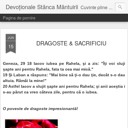
Devoționale Stânca Mântuirii
Cuvinte pline de speranta, incurajare, pentru fiecare zi...
Pagina de pornire
JUN
DRAGOSTE & SACRIFICIU
15
Geneza, 29
18
Iacov iubea pe Rahela, şi a zis: "Îţi voi sluji
şapte ani pentru Rahela, fata ta cea mai mică."
19
Şi Laban a răspuns: "Mai bine să ţi-o dau ţie, decât s-o dau
altuia. Rămâi la mine!"
20
Astfel Iacov a slujit şapte ani pentru Rahela; şi anii aceştia i
s-au părut ca vreo câteva zile, pentru că o iubea.
O poveste de dragoste impresionantă!